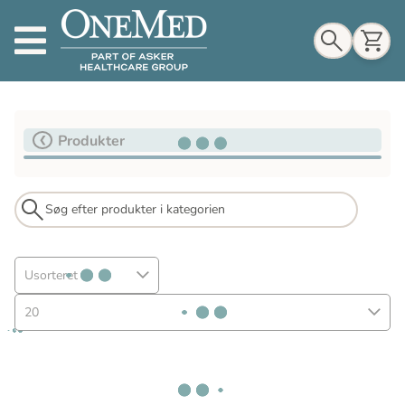
Indkøbskurv
Produkter
Til indkøbskurv
Gå til kassen
Usorteret
20