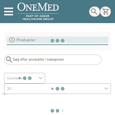
Indkøbskurv
Produkter
Til indkøbskurv
Gå til kassen
Usorteret
20