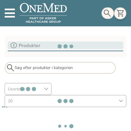
Indkøbskurv
Produkter
Til indkøbskurv
Gå til kassen
Usorteret
20