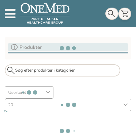
Indkøbskurv
Produkter
Til indkøbskurv
Gå til kassen
Usorteret
20