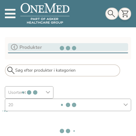
Indkøbskurv
Produkter
Til indkøbskurv
Gå til kassen
Usorteret
20