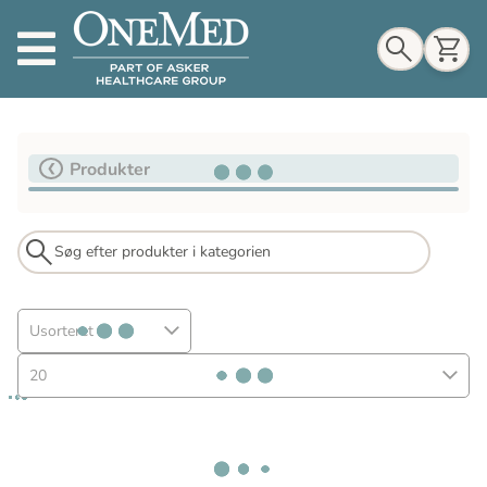
Indkøbskurv
Produkter
Til indkøbskurv
Gå til kassen
Usorteret
20