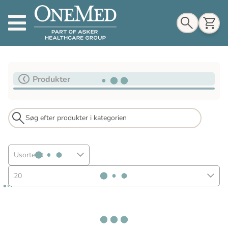
Indkøbskurv
Produkter
Til indkøbskurv
Gå til kassen
Usorteret
20