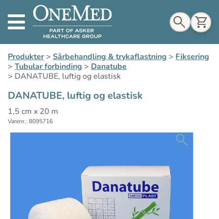
Indkøbskurv
Produkter
>
Sårbehandling & trykaflastning
>
Fiksering
>
Tubular forbinding
>
Danatube
>
DANATUBE, luftig og elastisk
DANATUBE, luftig og elastisk
Til indkøbskurv
1,5 cm x 20 m
Varenr.: 8095716
Gå til kassen