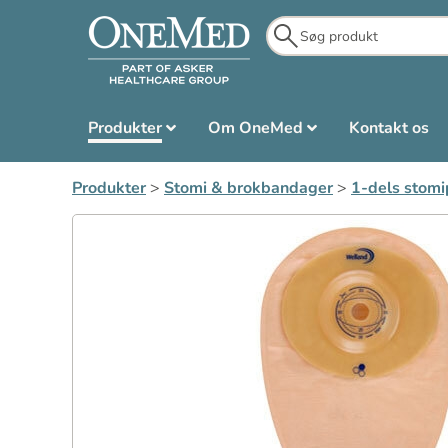
Produkter
Om OneMed
Kontakt os
Produkter
>
Stomi & brokbandager
>
1-dels stomi