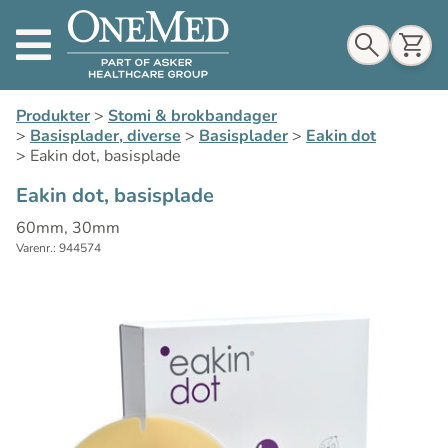
Indkøbskurv
Produkter
>
Stomi & brokbandager
>
Basisplader, diverse
>
Basisplader
>
Eakin dot
>
Eakin dot, basisplade
Eakin dot, basisplade
Til indkøbskurv
60mm, 30mm
Varenr.: 944574
Gå til kassen