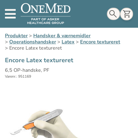
Indkøbskurv
Produkter
>
Handsker & værnemidler
>
Operationshandsker
>
Latex
>
Encore textureret
>
Encore Latex textureret
Encore Latex textureret
Til indkøbskurv
6,5 OP-handske, PF
Varenr.: 951169
Gå til kassen