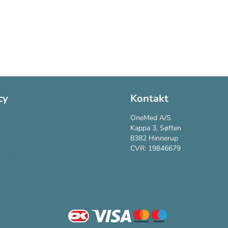
cy
Kontakt
Policy
OneMed A/S
Kappa 3, Søften
vspolitik
8382 Hinnerup
CVR: 19846679
vilkår
Kundesupport