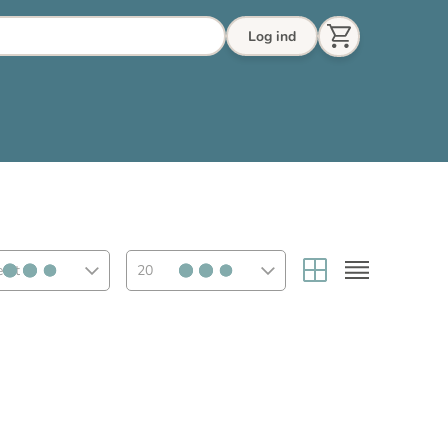
Log ind
eret
20