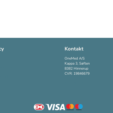
cy
Kontakt
Policy
OneMed A/S
Kappa 3, Søften
vspolitik
8382 Hinnerup
CVR: 19846679
vilkår
Kundesupport