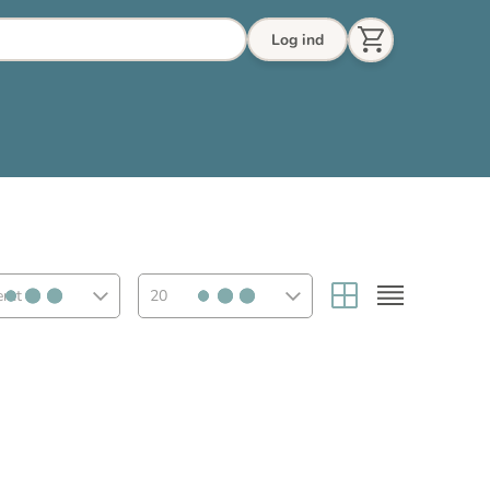
Log ind
eret
20