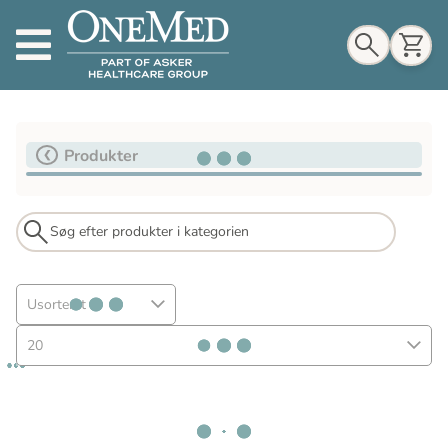
Indkøbskurv
Produkter
Til indkøbskurv
Gå til kassen
Usorteret
20