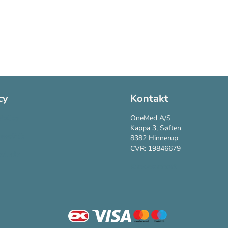
cy
Kontakt
Policy
OneMed A/S
Kappa 3, Søften
vspolitik
8382 Hinnerup
CVR: 19846679
vilkår
Kundesupport