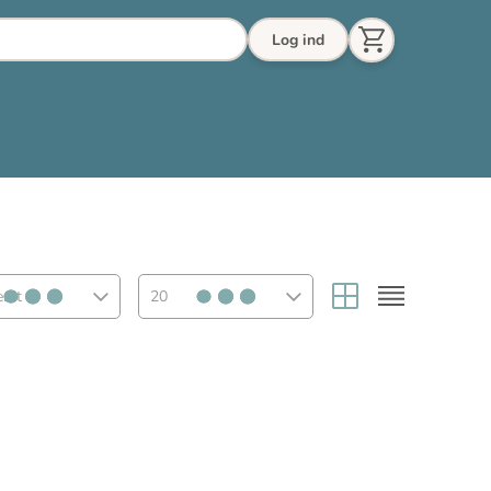
Log ind
eret
20