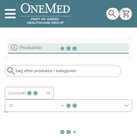
Indkøbskurv
Produkter
Til indkøbskurv
Gå til kassen
Usorteret
20