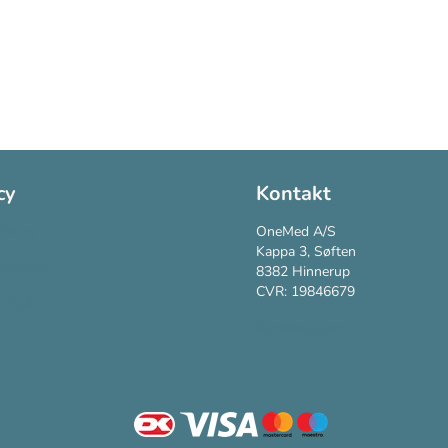
cy
Kontakt
Policy
OneMed A/S
Kappa 3, Søften
vspolitik
8382 Hinnerup
CVR: 19846679
vilkår
Kundesupport