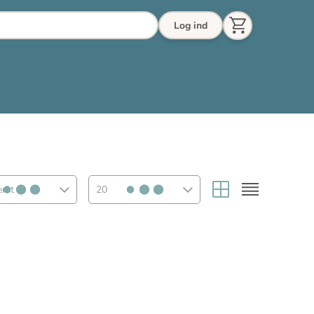
Log ind
eret
20