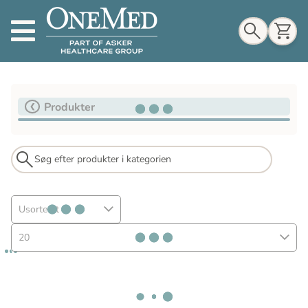
Indkøbskurv
Produkter
Til indkøbskurv
Gå til kassen
Usorteret
20