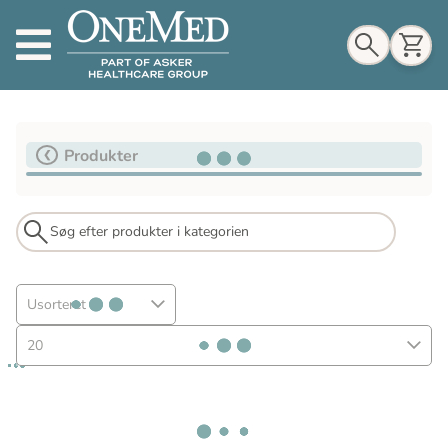
Indkøbskurv
Produkter
Til indkøbskurv
Gå til kassen
Usorteret
20