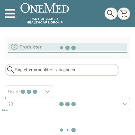
Indkøbskurv
Produkter
Til indkøbskurv
Gå til kassen
Usorteret
20