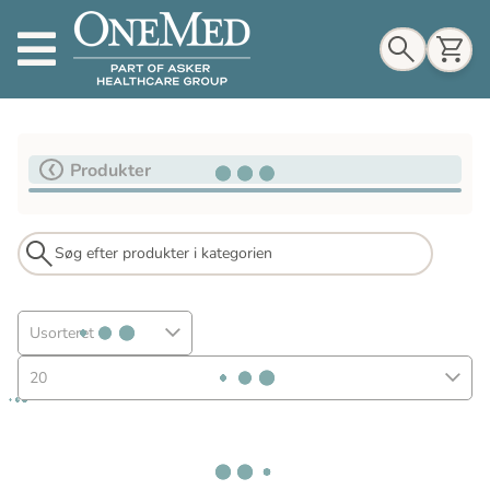
Indkøbskurv
Produkter
Til indkøbskurv
Gå til kassen
Usorteret
20