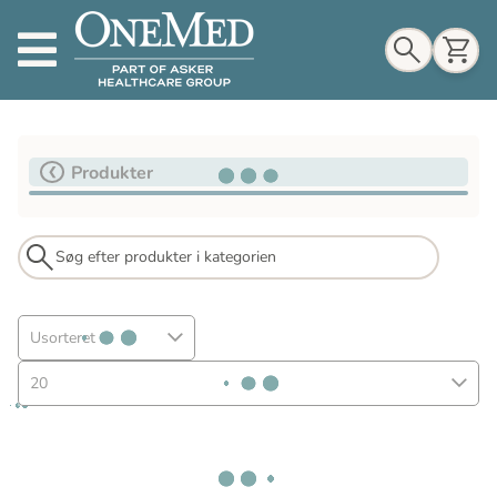
Indkøbskurv
Produkter
Til indkøbskurv
Gå til kassen
Usorteret
20