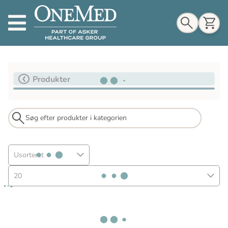
Indkøbskurv
Produkter
Til indkøbskurv
Gå til kassen
Usorteret
20