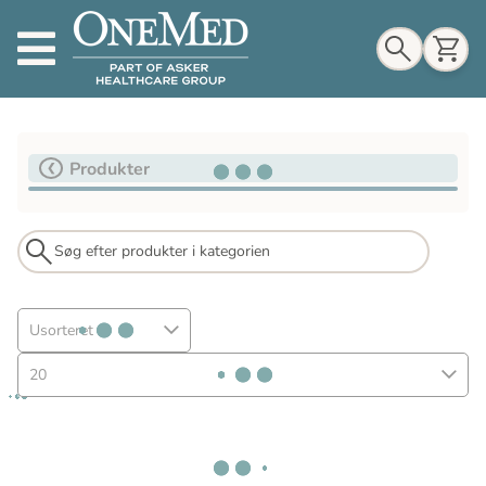
Indkøbskurv
Produkter
Til indkøbskurv
Gå til kassen
Usorteret
20