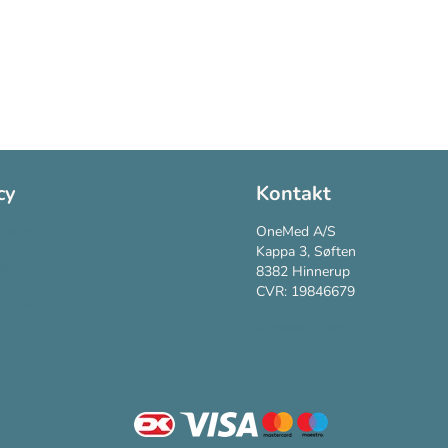
cy
Kontakt
Policy
OneMed A/S
Kappa 3, Søften
vspolitik
8382 Hinnerup
CVR: 19846679
vilkår
Kundesupport