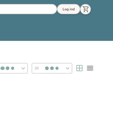
Log ind
eret
20