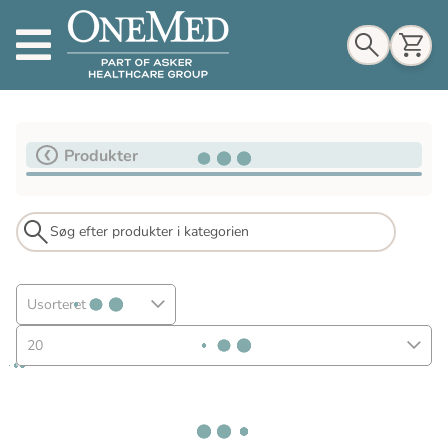
Indkøbskurv
Produkter
Til indkøbskurv
Gå til kassen
Usorteret
20