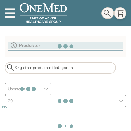
Indkøbskurv
Produkter
Til indkøbskurv
Gå til kassen
Usorteret
20