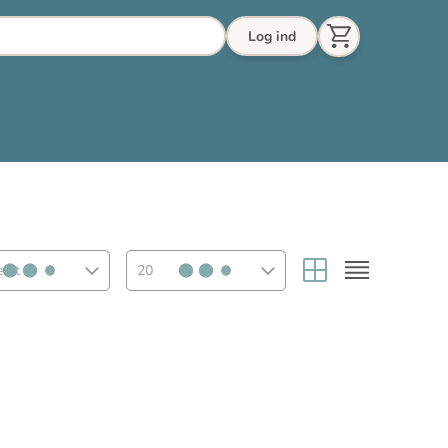
Log ind
eret
20