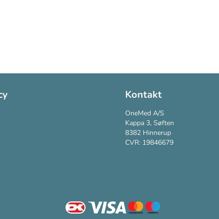
cy
Kontakt
Policy
OneMed A/S
Kappa 3, Søften
vspolitik
8382 Hinnerup
CVR: 19846679
vilkår
Kundesupport