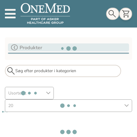
Indkøbskurv
Produkter
Til indkøbskurv
Gå til kassen
Usorteret
20