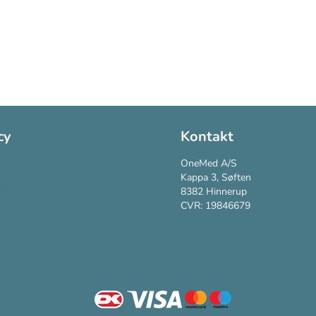
cy
Kontakt
Policy
OneMed A/S
Kappa 3, Søften
vspolitik
8382 Hinnerup
CVR: 19846679
vilkår
Kundesupport