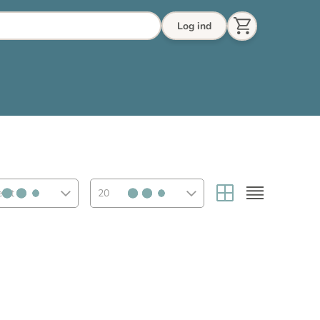
Log ind
eret
20