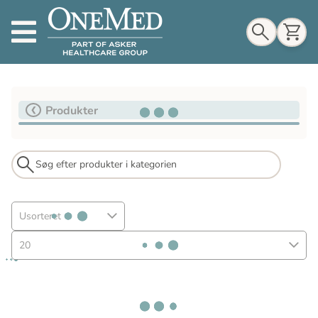
Indkøbskurv
Produkter
Til indkøbskurv
Gå til kassen
Usorteret
20