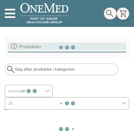
Indkøbskurv
Produkter
Til indkøbskurv
Gå til kassen
Usorteret
20