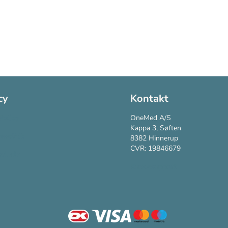
cy
Kontakt
Policy
OneMed A/S
Kappa 3, Søften
vspolitik
8382 Hinnerup
CVR: 19846679
vilkår
Kundesupport