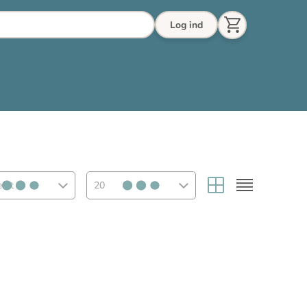
Log ind
eret
20