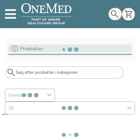
Indkøbskurv
Produkter
Til indkøbskurv
Gå til kassen
Usorteret
20