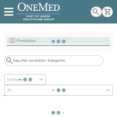
Indkøbskurv
Produkter
Til indkøbskurv
Gå til kassen
Usorteret
20