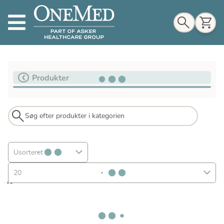
Indkøbskurv
Produkter
Til indkøbskurv
Gå til kassen
Usorteret
20