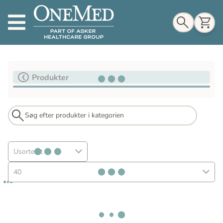
Indkøbskurv
Produkter
Til indkøbskurv
Gå til kassen
Usorteret
40