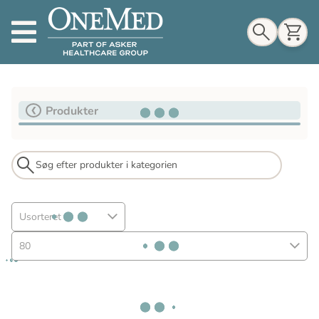
Indkøbskurv
Produkter
Til indkøbskurv
Gå til kassen
Usorteret
80