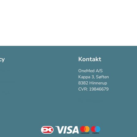
cy
Kontakt
Policy
OneMed A/S
Kappa 3, Søften
vspolitik
8382 Hinnerup
CVR: 19846679
vilkår
Kundesupport