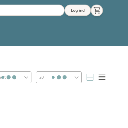
Log ind
eret
20