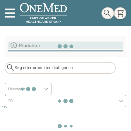
Indkøbskurv
Produkter
Til indkøbskurv
Gå til kassen
Usorteret
20