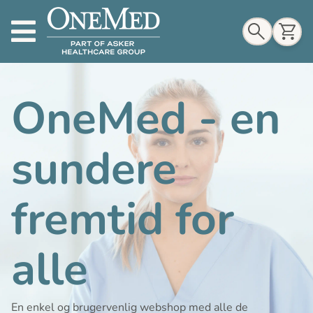
Indkøbskurv
OneMed - en
sundere
Til indkøbskurv
fremtid for
Gå til kassen
alle
En enkel og brugervenlig webshop med alle de